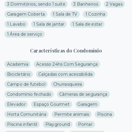
3 Dormitórios, sendo 1 suíte
3 Banheiros
2 Vagas
Garagem Coberta
1 Sala de TV
1 Cozinha
1 Lavabo
1 Sala de jantar
1 Sala de estar
1 Área de serviço
Características do Condomínio
Academia
Acesso 24hs Com Segurança
Bicicletário
Calçadas com acessibilida
Campo de futebol
Churrasqueira
Condomínio fechado
Câmeras de segurança
Elevador
Espaço Gourmet
Garagem
Horta Comunitária
Permite animais
Piscina
Piscina infantil
Playground
Pomar