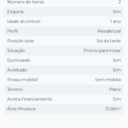
Número de torres
2
Esquina
Sim
Idade do imóvel
1 ano
Perfil
Residencial
Posição solar
Sol da tarde
Situação
Pronto para morar
Escriturado
Sim
Averbado
Sim
Possui mobília?
Sem mobília
Terreno
Plano
Aceita Financiamento
Sim
Área Privativa
31,55m²