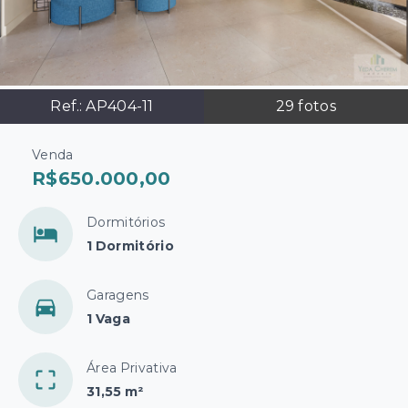
Ref.:
AP404-11
29
fotos
Venda
R$650.000,00
Dormitórios
1 Dormitório
Garagens
1 Vaga
Área Privativa
31,55 m²