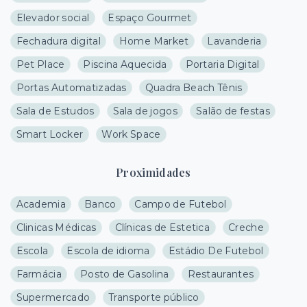
Elevador social
Espaço Gourmet
Fechadura digital
Home Market
Lavanderia
Pet Place
Piscina Aquecida
Portaria Digital
Portas Automatizadas
Quadra Beach Tênis
Sala de Estudos
Sala de jogos
Salão de festas
Smart Locker
Work Space
Proximidades
Academia
Banco
Campo de Futebol
Clinicas Médicas
Clínicas de Estetica
Creche
Escola
Escola de idioma
Estádio De Futebol
Farmácia
Posto de Gasolina
Restaurantes
Supermercado
Transporte público