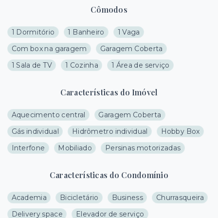
Cômodos
1 Dormitório
1 Banheiro
1 Vaga
Com box na garagem
Garagem Coberta
1 Sala de TV
1 Cozinha
1 Área de serviço
Características do Imóvel
Aquecimento central
Garagem Coberta
Gás individual
Hidrômetro individual
Hobby Box
Interfone
Mobiliado
Persinas motorizadas
Características do Condomínio
Academia
Bicicletário
Business
Churrasqueira
Delivery space
Elevador de serviço