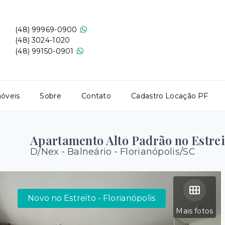
(48) 99969-0900
(48) 3024-1020
(48) 99150-0901
óveis
Sobre
Contato
Cadastro Locação PF
Apartamento Alto Padrão no Estrei
D/Nex -
Balneário - Florianópolis/SC
Novo no Estreito - Florianópolis
Mais fotos