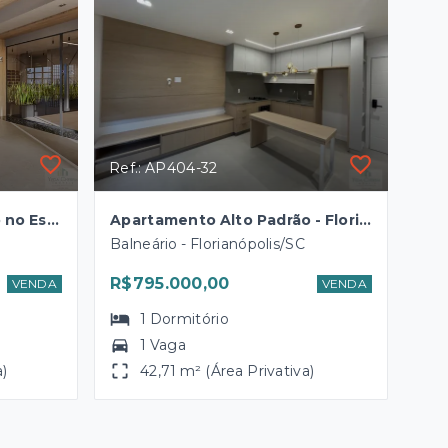
Ref.: AP404-32
Apartamento Alto Padrão no Estreito
Apartamento Alto Padrão - Florianópolis
Balneário - Florianópolis/SC
R$795.000,00
VENDA
VENDA
1
Dormitório
1 Vaga
a)
42,71 m² (Área Privativa)