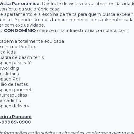
Vista Panorâmica:
Desfrute de vistas deslumbrantes da cidad
conforto da sua própria casa.
e apartamento é a escolha perfeita para quem busca excelên
nforto. Agende uma visita para conhecer pessoalmente cada 
er com exclusividade.
O
CONDOMÍNIO
oferece uma infraestrutura completa, com:
cademia totalmente equipada
scina no Rooftop
ea Kids
adra de beach tênis
paço para café
oworking
cicletário
spaço Pet
lão de festas
spaço gourmet
urrasqueiras
ercadinho
paço delivery
brina Ronconi
-99969-0900
informações estão sujeitas a alterações, conforme a planta e a