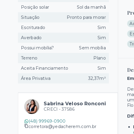
Posição solar
Sol da manhã
Pr
Situação
Pronto para morar
A
Escriturado
Sim
E
Averbado
Sim
T
Possui mobília?
Sem mobília
Terreno
Plano
Aceita Financiamento
Sim
De
Área Privativa
32,37m²
Em
De
mai
um
Sabrina Veloso Ronconi
Flo
CRECI -
37586
Di
(48) 99969-0900
corretora@yedacherem.com.br