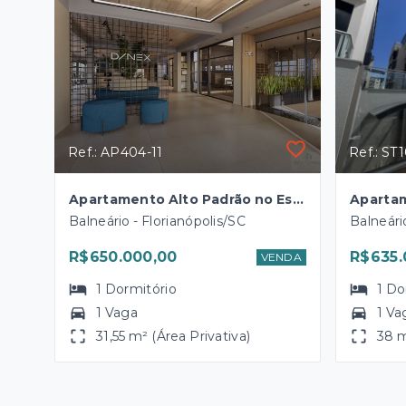
Ref.: AP404-11
Ref.: ST
Apartamento Alto Padrão no Estreito
Balneário - Florianópolis/SC
Balneári
R$650.000,00
R$635.
VENDA
1
Dormitório
1
Do
1 Vaga
1 Va
31,55 m² (Área Privativa)
38 m