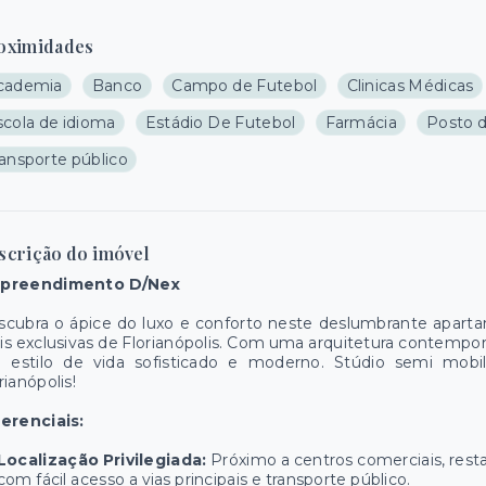
oximidades
cademia
Banco
Campo de Futebol
Clinicas Médicas
scola de idioma
Estádio De Futebol
Farmácia
Posto d
ransporte público
scrição do imóvel
preendimento D/Nex
scubra o ápice do luxo e conforto neste deslumbrante apart
s exclusivas de Florianópolis. Com uma arquitetura contempo
 estilo de vida sofisticado e moderno. Stúdio semi mobil
rianópolis!
ferenciais:
Localização Privilegiada:
Próximo a centros comerciais, rest
com fácil acesso a vias principais e transporte público.