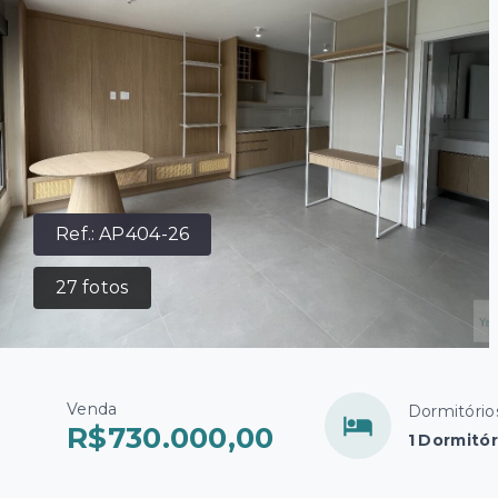
Ref.:
AP404-26
27
fotos
Venda
Dormitório
R$730.000,00
1 Dormitór