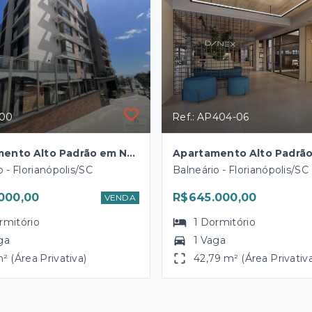
100
Ref.: AP404-06
Apartamento Alto Padrão em Novo Estreito, Florianópolis/SC
o - Florianópolis/SC
Balneário - Florianópolis/SC
000,00
R$645.000,00
VENDA
rmitório
1
Dormitório
ga
1 Vaga
² (Área Privativa)
42,79 m² (Área Privativ