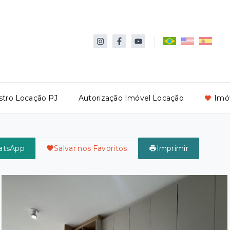
stro Locação PJ
Autorização Imóvel Locação
Imóv
atsApp
Salvar nos Favoritos
Imprimir