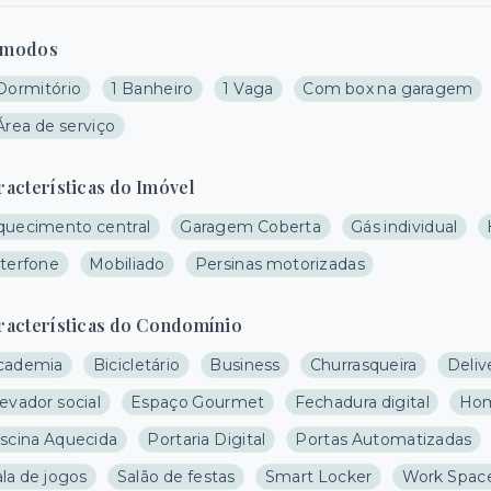
modos
 Dormitório
1 Banheiro
1 Vaga
Com box na garagem
Área de serviço
racterísticas do Imóvel
quecimento central
Garagem Coberta
Gás individual
nterfone
Mobiliado
Persinas motorizadas
racterísticas do Condomínio
cademia
Bicicletário
Business
Churrasqueira
Deliv
evador social
Espaço Gourmet
Fechadura digital
Hom
iscina Aquecida
Portaria Digital
Portas Automatizadas
la de jogos
Salão de festas
Smart Locker
Work Spac