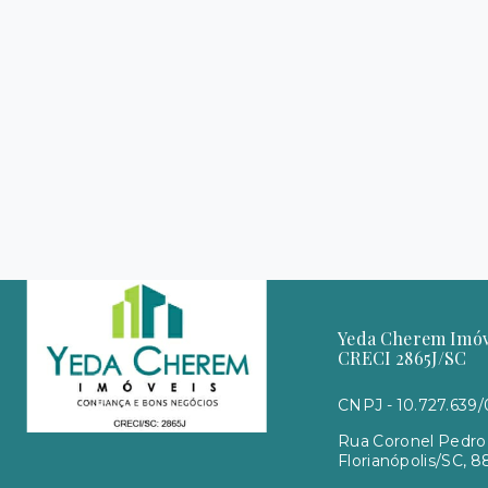
Yeda Cherem Imóve
CRECI 2865J/SC
CNPJ - 10.727.639
Rua Coronel Pedro 
Florianópolis/SC, 