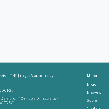
is - CNPJ 10.727.639/0001-27
Menu
Início
/0001-27
Imóveis
Demoro, 1406 - Loja 01, Estreito -
Sobre
88075-301
Contato