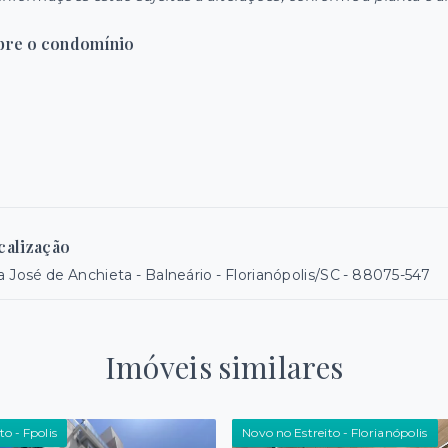
bre o condomínio
calização
 José de Anchieta - Balneário - Florianópolis/SC
- 88075-547
Imóveis similares
to - Fpolis
Novo no Estreito - Florianópolis