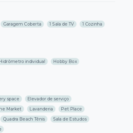
Garagem Coberta
1 Sala de TV
1 Cozinha
Hidrômetro individual
Hobby Box
ery space
Elevador de serviço
e Market
Lavanderia
Pet Place
Quadra Beach Tênis
Sala de Estudos
e