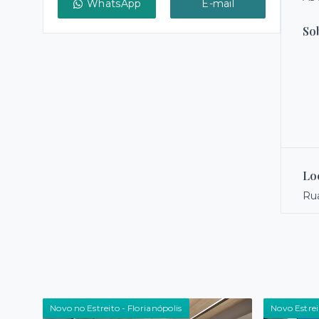
WhatsApp
E-mail
So
Lo
Rua
Novo no Estreito - Florianópolis
Novo Estrei