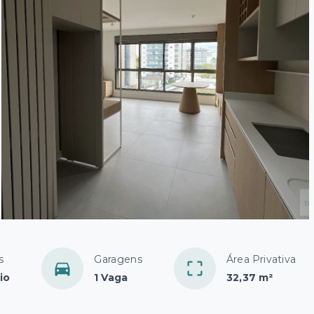
s
Garagens
Área Privativa
io
1 Vaga
32,37 m²