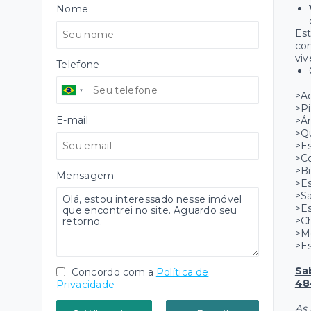
Nome
Est
co
viv
Telefone
>A
>Pi
E-mail
>Ár
>Qu
>Es
>C
>Bi
Mensagem
>E
>Sa
>E
>Ch
>M
>Es
Sa
Concordo com a
Política de
48
Privacidade
As 