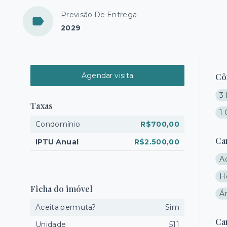
Previsão De Entrega
2029
Agendar visita
Cô
3 
Taxas
1
Condomínio
R$700,00
Ca
IPTU Anual
R$2.500,00
A
H
Ficha do imóvel
Ár
Aceita permuta?
Sim
Ca
Unidade
511