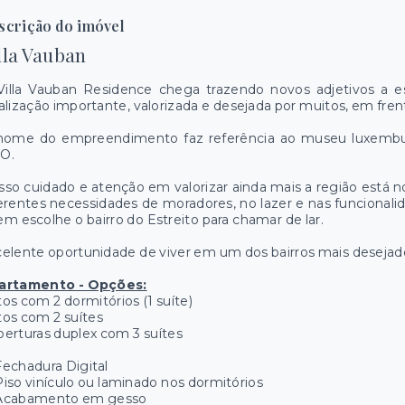
scrição do imóvel
lla Vauban
Villa Vauban Residence chega trazendo novos adjetivos a es
alização importante, valorizada e desejada por muitos, em fre
nome do empreendimento faz referência ao museu luxembu
O.
so cuidado e atenção em valorizar ainda mais a região está no
erentes necessidades de moradores, no lazer e nas funcionali
m escolhe o bairro do Estreito para chamar de lar.
elente oportunidade de viver em um dos bairros mais desejado
artamento - Opções:
os com 2 dormitórios (1 suíte)
os com 2 suítes
erturas duplex com 3 suítes
echadura Digital
iso vinículo ou laminado nos dormitórios
Acabamento em gesso