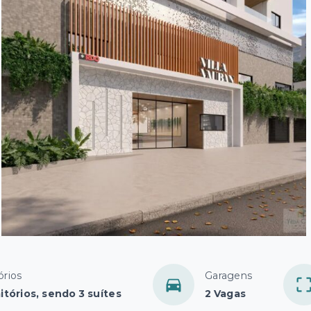
órios
Garagens
itórios, sendo 3 suítes
2 Vagas