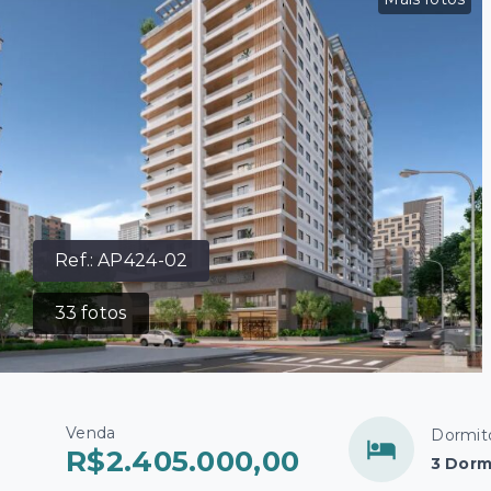
Ref.:
AP424-02
33
fotos
Venda
Dormit
R$2.405.000,00
3 Dorm