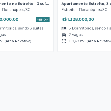
Apartamento no Estreito - 3 suítes
- Florianópolis/SC
Estreito - Florianópolis/SC
0.000,00
R$1.328.000,00
VENDA
rmitórios
, sendo
3
suítes
3
Dormitórios
, sendo
1
gas
2 Vagas
m² (Área Privativa)
117,67 m² (Área Privativ