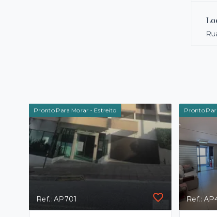
Lo
Rua
Pronto Para Morar - Estreito
Pronto Para
Ref.: AP701
Ref.: AP