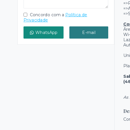
=>
=>
=>S
Concordo com a
Política de
Privacidade
Co
Áre
WhatsApp
E-mail
Wi-
Laz
Aut
Uni
Pla
Sa
(4
As 
De
Con