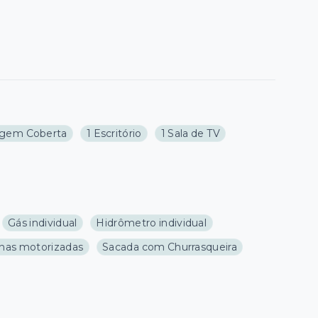
agem Coberta
1 Escritório
1 Sala de TV
Gás individual
Hidrômetro individual
inas motorizadas
Sacada com Churrasqueira