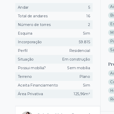
A
Andar
5
B
Total de andares
16
E
Número de torres
2
M
Esquina
Sim
P
Incorporação
59.815
Sa
Perfil
Residencial
Situação
Em construção
Pr
Possui mobília?
Sem mobília
A
Terreno
Plano
C
Aceita Financiamento
Sim
H
Área Privativa
125,96m²
R