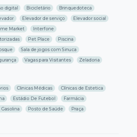
o digital
Bicicletário
Brinquedoteca
evador
Elevador de serviço
Elevador social
me Market
Interfone
torizadas
Pet Place
Piscina
osque
Sala de jogos com Sinuca
gurança
Vagas para Visitantes
Zeladoria
rios
Clinicas Médicas
Clínicas de Estetica
ma
Estádio De Futebol
Farmácia
 Gasolina
Posto de Saúde
Praça