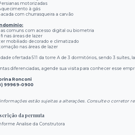
Persianas motorizadas
Aquecimento à gás
acada com churrasqueira a carvão
ndomínio:
as comuns com acesso digital ou biometria
fi nas áreas de lazer
er mobiliado decorado e climatizado
omação nas áreas de lazer
dade ofertada 511 da torre A de 3 dormitórios, sendo 3 suítes,
ntas diferenciadas, agende sua visita para conhecer esse em
brina Ronconi
8) 99969-0900
informações estão sujeitas a alterações. Consulte o corretor r
scrição da permuta
forme Analise da Construtora