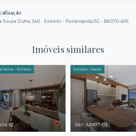
calização
 Souza Dutra, 340 - Estreito - Florianópolis/SC
- 88070-605
Imóveis similares
 Morar - Estreito
Estreito - Fpolis
404-52
Ref.: AP477-03