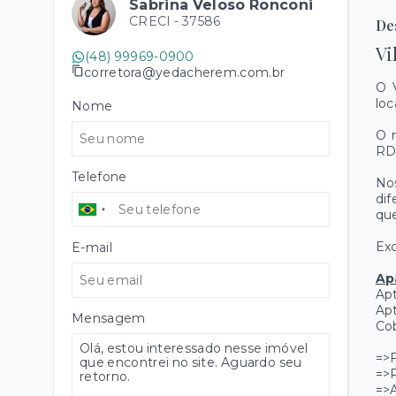
Sabrina Veloso Ronconi
CRECI -
37586
De
Vi
(48) 99969-0900
corretora@yedacherem.com.br
O 
loc
Nome
O 
RD
Telefone
Nos
dif
que
Exc
E-mail
Ap
Apt
Apt
Mensagem
Cob
=>F
=>P
=>