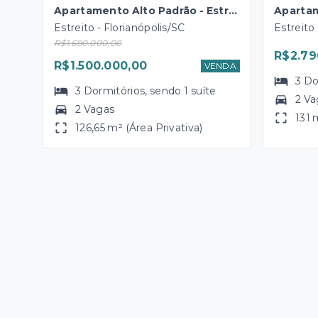
Apartamento Alto Padrão - Estreito - Florianópolis
Estreito - Florianópolis/SC
Estreito 
R$1.690.000,00
R$2.79
R$1.500.000,00
VENDA
3
Do
3
Dormitórios
, sendo
1
suíte
2 Va
2 Vagas
131 
126,65 m² (Área Privativa)