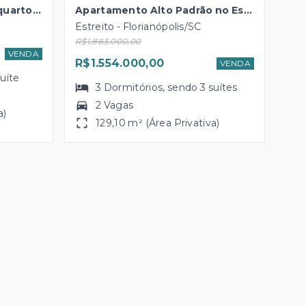
Apartamento Estreito, 3 quartos, hobby box, 2 vagas
Apartamento Alto Padrão no Estreito
Estreito - Florianópolis/SC
R$1.883.000,00
VENDA
R$1.554.000,00
VENDA
suíte
3
Dormitórios
, sendo
3
suítes
2 Vagas
a)
129,10 m² (Área Privativa)