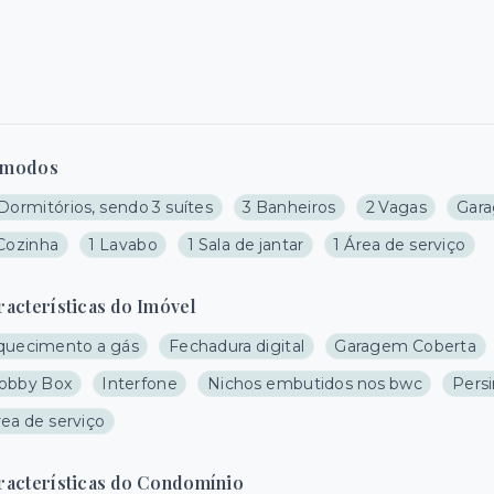
modos
Dormitórios, sendo 3 suítes
3 Banheiros
2 Vagas
Gar
 Cozinha
1 Lavabo
1 Sala de jantar
1 Área de serviço
racterísticas do Imóvel
quecimento a gás
Fechadura digital
Garagem Coberta
obby Box
Interfone
Nichos embutidos nos bwc
Pers
ea de serviço
racterísticas do Condomínio