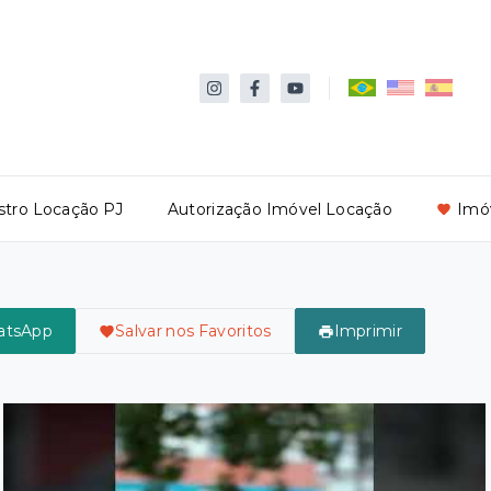
stro Locação PJ
Autorização Imóvel Locação
Imóv
atsApp
Salvar nos Favoritos
Imprimir