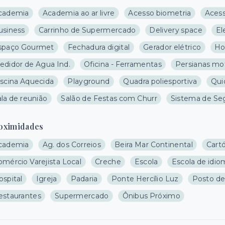
cademia
Academia ao ar livre
Acesso biometria
Acess
usiness
Carrinho de Supermercado
Delivery space
El
spaço Gourmet
Fechadura digital
Gerador elétrico
Ho
edidor de Agua Ind.
Oficina - Ferramentas
Persianas mo
iscina Aquecida
Playground
Quadra poliesportiva
Qui
la de reunião
Salão de Festas com Churr
Sistema de Se
oximidades
cademia
Ag. dos Correios
Beira Mar Continental
Cartó
omércio Varejista Local
Creche
Escola
Escola de idio
ospital
Igreja
Padaria
Ponte Hercílio Luz
Posto de
estaurantes
Supermercado
Ônibus Próximo