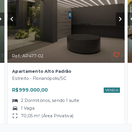
Ref.: AP477-02
Apartamento Alto Padrão
Estreito - Florianópolis/SC
R$999.000,00
VENDA
2
Dormitórios
, sendo
1
suíte
1 Vaga
70,05 m² (Área Privativa)