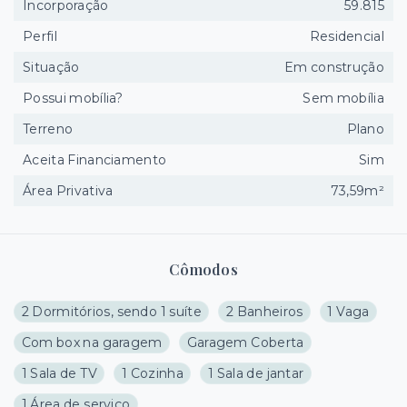
Incorporação
59.815
Perfil
Residencial
Situação
Em construção
Possui mobília?
Sem mobília
Terreno
Plano
Aceita Financiamento
Sim
Área Privativa
73,59m²
Cômodos
2 Dormitórios, sendo 1 suíte
2 Banheiros
1 Vaga
Com box na garagem
Garagem Coberta
1 Sala de TV
1 Cozinha
1 Sala de jantar
1 Área de serviço