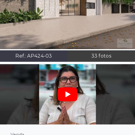
Ref.:
AP424-03
33
fotos
Venda