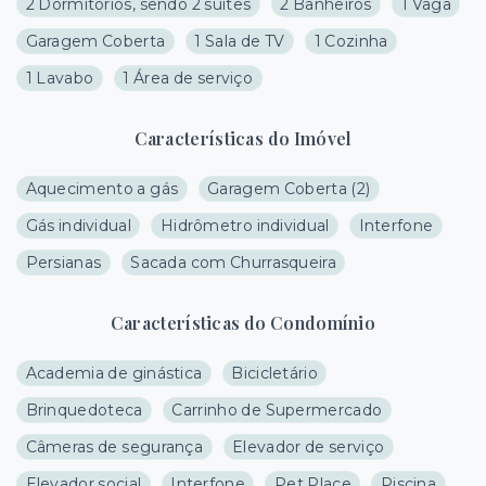
2 Dormitórios, sendo 2 suítes
2 Banheiros
1 Vaga
Garagem Coberta
1 Sala de TV
1 Cozinha
1 Lavabo
1 Área de serviço
Características do Imóvel
Aquecimento a gás
Garagem Coberta
(
2
)
Gás individual
Hidrômetro individual
Interfone
Persianas
Sacada com Churrasqueira
Características do Condomínio
Academia de ginástica
Bicicletário
Brinquedoteca
Carrinho de Supermercado
Câmeras de segurança
Elevador de serviço
Elevador social
Interfone
Pet Place
Piscina