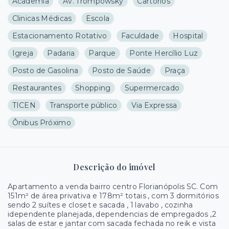
Academia
Av. Trompowsky
Cartórios
Clinicas Médicas
Escola
Estacionamento Rotativo
Faculdade
Hospital
Igreja
Padaria
Parque
Ponte Hercílio Luz
Posto de Gasolina
Posto de Saúde
Praça
Restaurantes
Shopping
Supermercado
TICEN
Transporte público
Via Expressa
Ônibus Próximo
Descrição do imóvel
Apartamento a venda bairro centro Florianópolis SC. Com
151m² de área privativa e 178m² totais , com 3 dormitórios
sendo 2 suítes e closet e sacada , 1 lavabo , cozinha
idependente planejada, dependencias de empregados ,2
salas de estar e jantar com sacada fechada no reik e vista