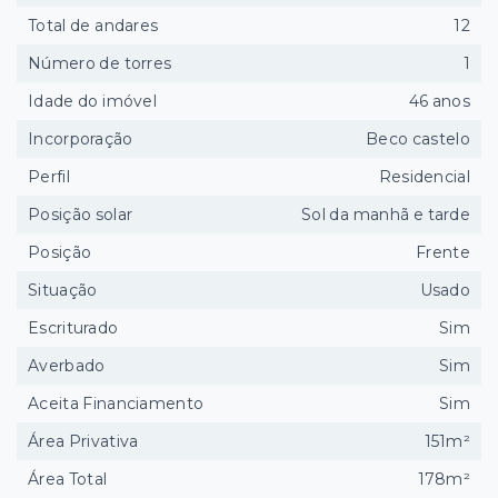
Total de andares
12
Número de torres
1
Idade do imóvel
46 anos
Incorporação
Beco castelo
Perfil
Residencial
Posição solar
Sol da manhã e tarde
Posição
Frente
Situação
Usado
Escriturado
Sim
Averbado
Sim
Aceita Financiamento
Sim
Área Privativa
151m²
Área Total
178m²