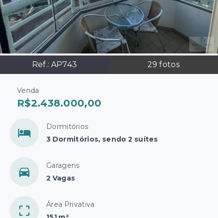
Ref.:
AP743
29
fotos
Venda
R$2.438.000,00
Dormitórios
3 Dormitórios, sendo 2 suítes
Garagens
2 Vagas
Área Privativa
151 m²