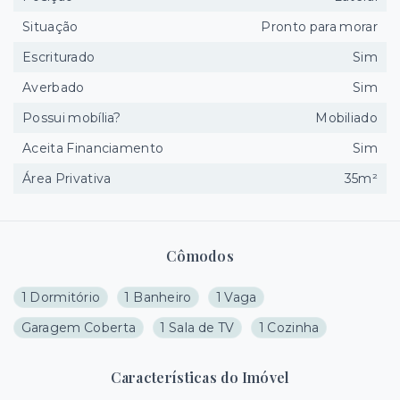
Situação
Pronto para morar
Escriturado
Sim
Averbado
Sim
Possui mobília?
Mobiliado
Aceita Financiamento
Sim
Área Privativa
35m²
Cômodos
1 Dormitório
1 Banheiro
1 Vaga
Garagem Coberta
1 Sala de TV
1 Cozinha
Características do Imóvel