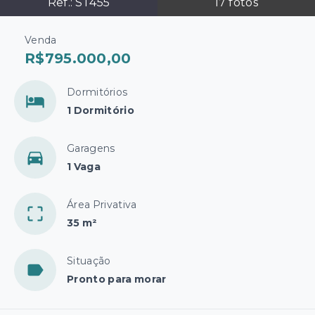
Ref.:
ST455
17
fotos
Venda
R$795.000,00
Dormitórios
1 Dormitório
Garagens
1 Vaga
Área Privativa
35 m²
Situação
Pronto para morar