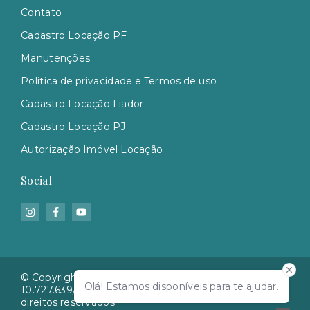
Contato
Cadastro Locação PF
Manutenções
Politica de privacidade e Termos de uso
Cadastro Locação Fiador
Cadastro Locação PJ
Autorização Imóvel Locação
Social
© Copyright 2026 - Yeda Cherem Imóveis - CNPJ
Olá! Estamos disponíveis para te ajudar.
10.727.639/0001-27 CRECI 2865J/SC - Todos os
direitos reservados