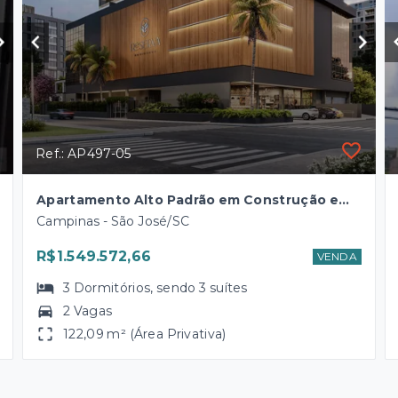
Ref.: AP497-05
Apartamento Alto Padrão em Construção em Campinas, São José
Campinas - São José/SC
R$1.549.572,66
VENDA
3
Dormitórios
, sendo
3
suítes
2 Vagas
122,09 m² (Área Privativa)