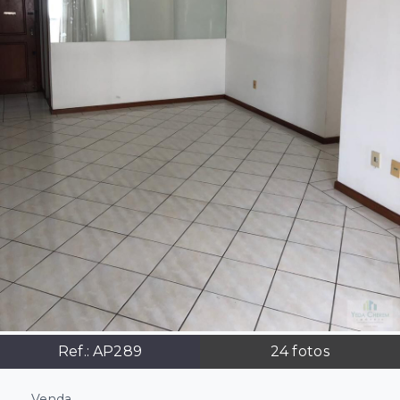
Ref.:
AP289
24
fotos
Venda