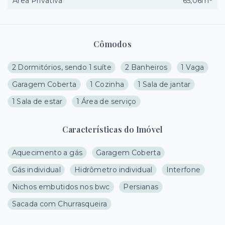
Área Privativa
65,06m²
Cômodos
2 Dormitórios, sendo 1 suíte
2 Banheiros
1 Vaga
Garagem Coberta
1 Cozinha
1 Sala de jantar
1 Sala de estar
1 Área de serviço
Características do Imóvel
Aquecimento a gás
Garagem Coberta
Gás individual
Hidrômetro individual
Interfone
Nichos embutidos nos bwc
Persianas
Sacada com Churrasqueira