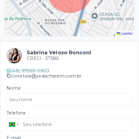
Leaflet
Sabrina Veloso Ronconi
CRECI -
37586
(48) 99969-0900
corretora@yedacherem.com.br
Nome
Telefone
E-mail