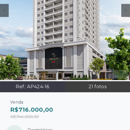
Ref.:
AP424-16
21
fotos
Venda
R$716.000,00
R$744.000,00
Dormitórios