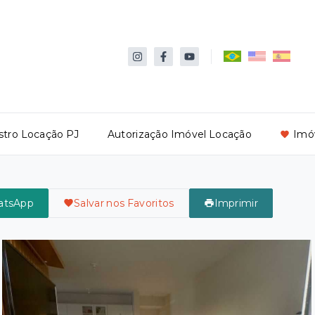
stro Locação PJ
Autorização Imóvel Locação
Imóv
atsApp
Salvar nos Favoritos
Imprimir