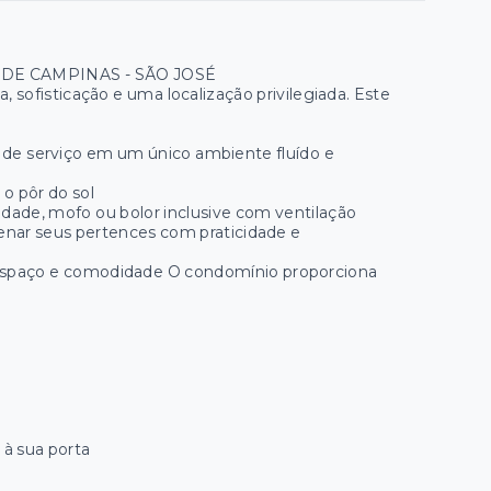
DE CAMPINAS - SÃO JOSÉ
 sofisticação e uma localização privilegiada. Este
rea de serviço em um único ambiente fluído e
 o pôr do sol
midade, mofo ou bolor inclusive com ventilação
zenar seus pertences com praticidade e
is espaço e comodidade O condomínio proporciona
 à sua porta