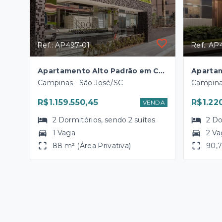
Ref.: AP497-01
Ref.: AP
Apartamento Alto Padrão em Campinas - São José
Campinas - São José/SC
Campina
R$1.159.550,45
R$1.22
VENDA
2
Dormitórios
, sendo
2
suítes
2
Do
1 Vaga
2 Va
88 m² (Área Privativa)
90,7