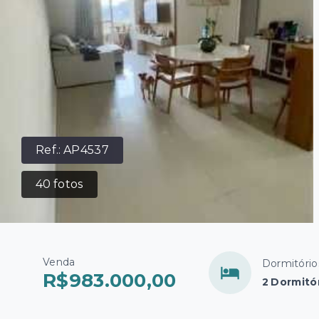
Ref.:
AP4537
40
fotos
Venda
Dormitório
R$983.000,00
2 Dormitór