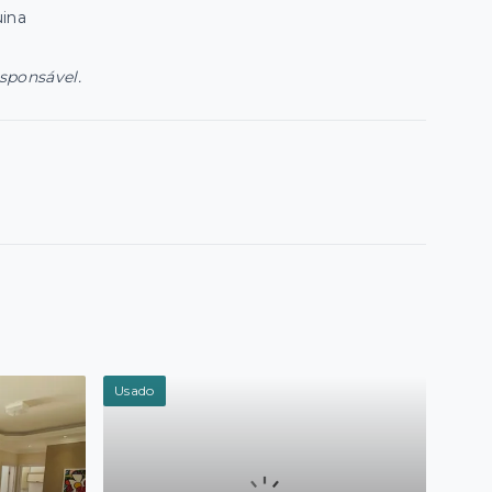
uina
esponsável.
Usado