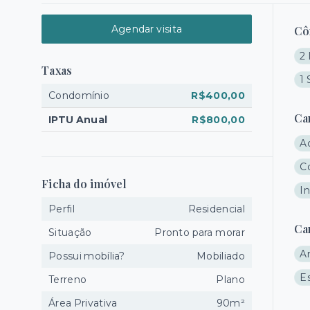
Agendar visita
Cô
2 
Taxas
1 
Condomínio
R$400,00
Ca
IPTU Anual
R$800,00
A
C
Ficha do imóvel
I
Perfil
Residencial
Ca
Situação
Pronto para morar
A
Possui mobília?
Mobiliado
E
Terreno
Plano
Área Privativa
90m²