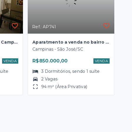
Ref.: AP741
Apartamento à venda em Campinas – Excelente localização próxima ao Big Pan e ao Giassi
Aparatmento a venda no bairro campinas são José SC.
Campinas - São José/SC
R$850.000,00
VENDA
VENDA
suíte
3
Dormitórios
, sendo
1
suíte
2 Vagas
94 m² (Área Privativa)