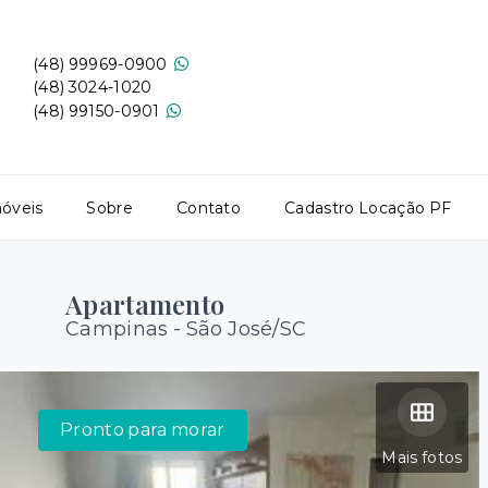
(48) 99969-0900
(48) 3024-1020
(48) 99150-0901
óveis
Sobre
Contato
Cadastro Locação PF
Apartamento
Campinas - São José/SC
Pronto para morar
Mais fotos