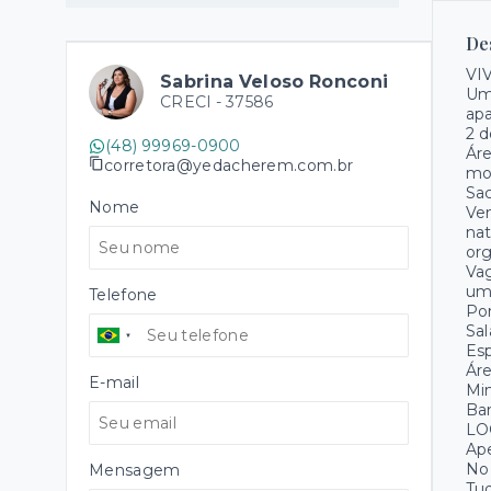
De
VI
Sabrina Veloso Ronconi
Um 
CRECI -
37586
ap
2 d
(48) 99969-0900
Áre
corretora@yedacherem.com.br
mo
Sac
Nome
Ven
nat
or
Vag
uma
Telefone
Por
Sal
Esp
Áre
E-mail
Mi
Ban
LO
Ape
No 
Mensagem
Tud