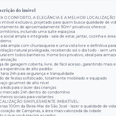
scrição do imóvel
VA O CONFORTO, A ELEGÂNCIA E A MELHOR LOCALIZAÇÃO 
imóvel exclusivo, projetado para quem busca qualidade de vida,
artamento de aproximadamente 90m² privativos oferece:
ormitórios, incluindo uma suíte espaçosa
a social ampla e integrada - sala de estar, jantar, cozinha e á
derno
ada ampla com churrasqueira e uma vista livre e definitiva para
tilação natural privilegiada, recebendo sol o dia todo - sem u
ural em todos banheiros. Home box privativo, ideal para arma
ganização
a de garagem coberta, livre, de fácil acesso, garantindo ma
 experiência de alto padrão:
taria 24h para segurança e tranquilidade
ão de festas sofisticado, totalmente mobiliado e equipado
aço gourmet de alto nível
a kids para o lazer das crianças
ni mercado 24h dentro do condomínio
heiros sociais para visitantes
CALIZAÇÃO SIMPLESMENTE IMBATÍVEL:
nas 100m da Beira-Mar de São José - lazer e qualidade de vida
coração de Campinas, a área mais valorizada da cidade
o o que você precisa ao redor: