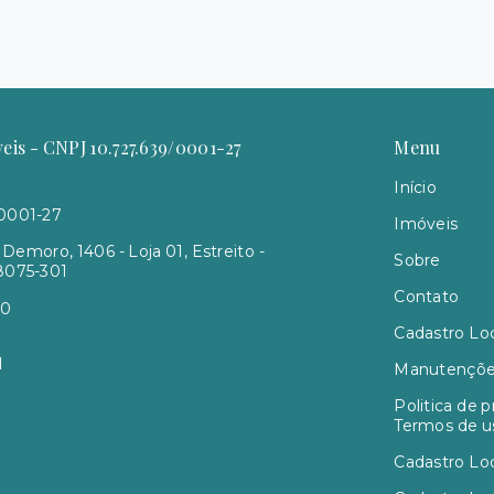
is - CNPJ 10.727.639/0001-27
Menu
Início
/0001-27
Imóveis
Demoro, 1406 - Loja 01, Estreito -
Sobre
88075-301
Contato
00
Cadastro Lo
1
Manutençõ
Politica de p
Termos de u
Cadastro Lo