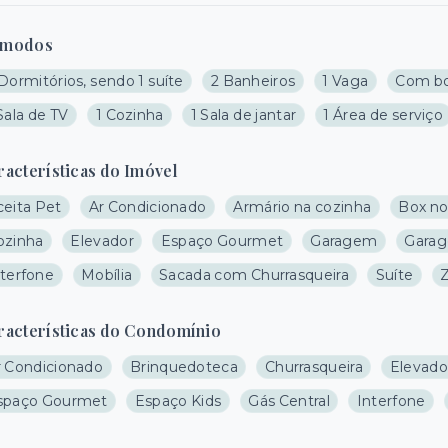
modos
Dormitórios, sendo 1 suíte
2 Banheiros
1 Vaga
Com bo
Sala de TV
1 Cozinha
1 Sala de jantar
1 Área de serviço
racterísticas do Imóvel
ceita Pet
Ar Condicionado
Armário na cozinha
Box no
ozinha
Elevador
Espaço Gourmet
Garagem
Garag
nterfone
Mobília
Sacada com Churrasqueira
Suíte
racterísticas do Condomínio
r Condicionado
Brinquedoteca
Churrasqueira
Elevado
spaço Gourmet
Espaço Kids
Gás Central
Interfone