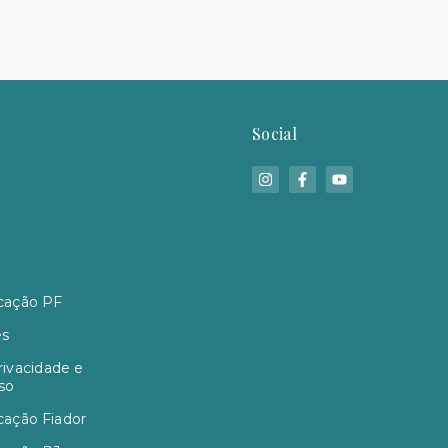
Social
cação PF
es
rivacidade e
so
cação Fiador