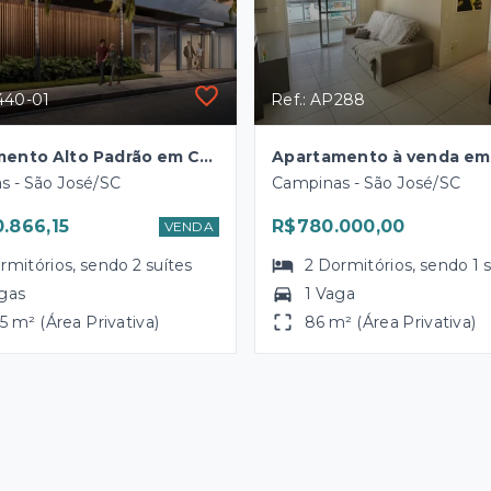
440-01
Ref.: AP288
Apartamento Alto Padrão em Campinas - São José
s - São José/SC
Campinas - São José/SC
0.866,15
R$780.000,00
VENDA
rmitórios
, sendo
2
suítes
2
Dormitórios
, sendo
1
gas
1 Vaga
5 m² (Área Privativa)
86 m² (Área Privativa)