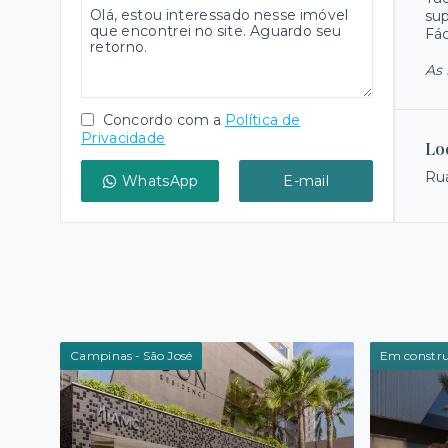
sup
Fác
As 
Concordo com a
Política de
Privacidade
Lo
Rua
WhatsApp
E-mail
Campinas - São José
Em constru