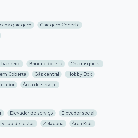
x na garagem
Garagem Coberta
 banheiro
Brinquedoteca
Churrasqueira
em Coberta
Gás central
Hobby Box
Zelador
Área de serviço
r
Elevador de serviço
Elevador social
Salão de festas
Zeladoria
Área Kids