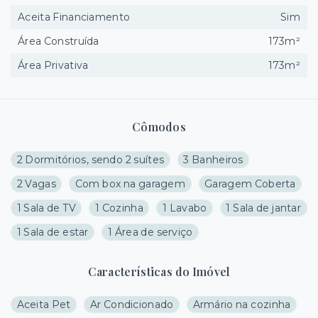
Aceita Financiamento
Sim
Área Construída
173m²
Área Privativa
173m²
Cômodos
2 Dormitórios, sendo 2 suítes
3 Banheiros
2 Vagas
Com box na garagem
Garagem Coberta
1 Sala de TV
1 Cozinha
1 Lavabo
1 Sala de jantar
1 Sala de estar
1 Área de serviço
Características do Imóvel
Aceita Pet
Ar Condicionado
Armário na cozinha