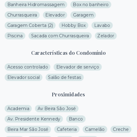
Banheira Hidromassagem
Box no banheiro
Churrasqueira
Elevador
Garagem
Garagem Coberta
(
2
)
Hobby Box
Lavabo
Piscina
Sacada com Churrasqueira
Zelador
Características do Condomínio
Acesso controlado
Elevador de serviço
Elevador social
Salão de festas
Proximidades
Academia
Av Beira São José
Av. Presidente Kennedy
Banco
Beira Mar São José
Cafeteria
Camelão
Creche