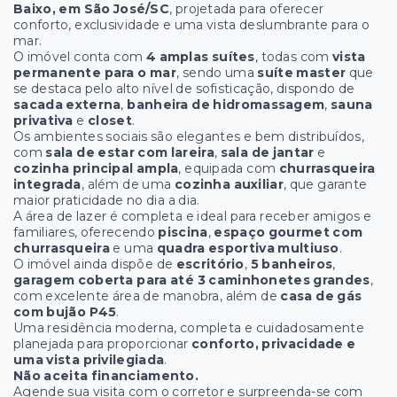
Baixo, em São José/SC
, projetada para oferecer
conforto, exclusividade e uma vista deslumbrante para o
mar.
O imóvel conta com
4 amplas suítes
, todas com
vista
permanente para o mar
, sendo uma
suíte master
que
se destaca pelo alto nível de sofisticação, dispondo de
sacada externa
,
banheira de hidromassagem
,
sauna
privativa
e
closet
.
Os ambientes sociais são elegantes e bem distribuídos,
com
sala de estar com lareira
,
sala de jantar
e
cozinha principal ampla
, equipada com
churrasqueira
integrada
, além de uma
cozinha auxiliar
, que garante
maior praticidade no dia a dia.
A área de lazer é completa e ideal para receber amigos e
familiares, oferecendo
piscina
,
espaço gourmet com
churrasqueira
e uma
quadra esportiva multiuso
.
O imóvel ainda dispõe de
escritório
,
5 banheiros
,
garagem coberta para até 3 caminhonetes grandes
,
com excelente área de manobra, além de
casa de gás
com bujão P45
.
Uma residência moderna, completa e cuidadosamente
planejada para proporcionar
conforto, privacidade e
uma vista privilegiada
.
Não aceita financiamento.
Agende sua visita com o corretor e surpreenda-se com