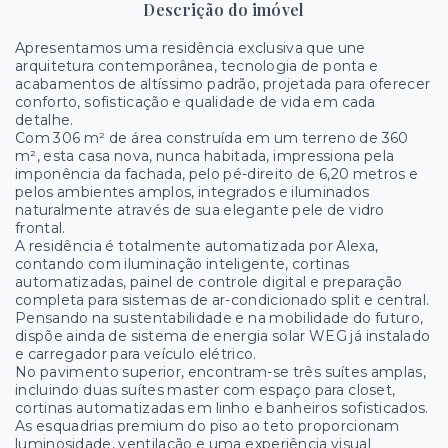
Descrição do imóvel
Apresentamos uma residência exclusiva que une
arquitetura contemporânea, tecnologia de ponta e
acabamentos de altíssimo padrão, projetada para oferecer
conforto, sofisticação e qualidade de vida em cada
detalhe.
Com 306 m² de área construída em um terreno de 360
m², esta casa nova, nunca habitada, impressiona pela
imponência da fachada, pelo pé-direito de 6,20 metros e
pelos ambientes amplos, integrados e iluminados
naturalmente através de sua elegante pele de vidro
frontal.
A residência é totalmente automatizada por Alexa,
contando com iluminação inteligente, cortinas
automatizadas, painel de controle digital e preparação
completa para sistemas de ar-condicionado split e central.
Pensando na sustentabilidade e na mobilidade do futuro,
dispõe ainda de sistema de energia solar WEG já instalado
e carregador para veículo elétrico.
No pavimento superior, encontram-se três suítes amplas,
incluindo duas suítes master com espaço para closet,
cortinas automatizadas em linho e banheiros sofisticados.
As esquadrias premium do piso ao teto proporcionam
luminosidade, ventilação e uma experiência visual