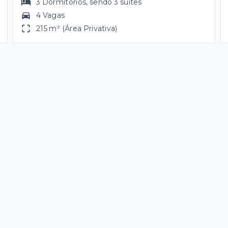
3
Dormitórios
, sendo
3
suítes
4 Vagas
215 m² (Área Privativa)