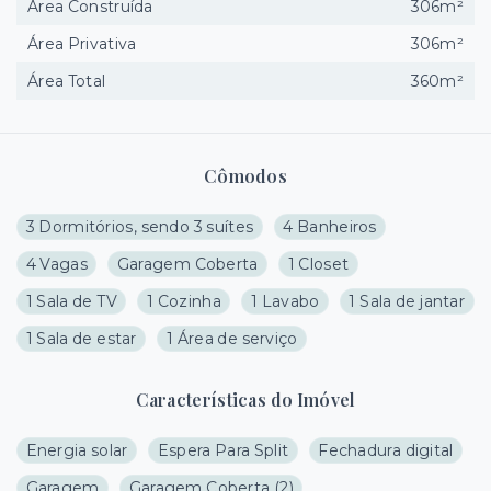
Área Construída
306m²
Área Privativa
306m²
Área Total
360m²
Cômodos
3 Dormitórios, sendo 3 suítes
4 Banheiros
4 Vagas
Garagem Coberta
1 Closet
1 Sala de TV
1 Cozinha
1 Lavabo
1 Sala de jantar
1 Sala de estar
1 Área de serviço
Características do Imóvel
Energia solar
Espera Para Split
Fechadura digital
Garagem
Garagem Coberta
(
2
)