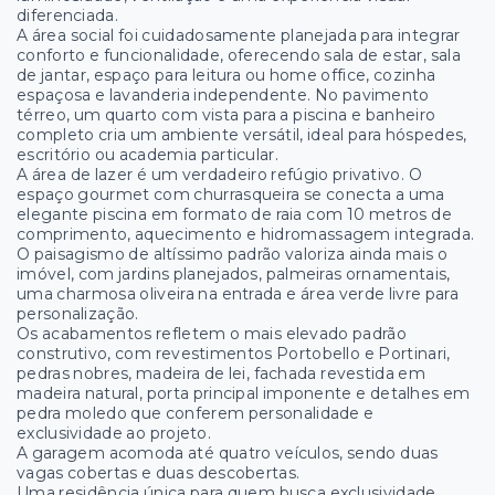
diferenciada.
A área social foi cuidadosamente planejada para integrar
conforto e funcionalidade, oferecendo sala de estar, sala
de jantar, espaço para leitura ou home office, cozinha
espaçosa e lavanderia independente. No pavimento
térreo, um quarto com vista para a piscina e banheiro
completo cria um ambiente versátil, ideal para hóspedes,
escritório ou academia particular.
A área de lazer é um verdadeiro refúgio privativo. O
espaço gourmet com churrasqueira se conecta a uma
elegante piscina em formato de raia com 10 metros de
comprimento, aquecimento e hidromassagem integrada.
O paisagismo de altíssimo padrão valoriza ainda mais o
imóvel, com jardins planejados, palmeiras ornamentais,
uma charmosa oliveira na entrada e área verde livre para
personalização.
Os acabamentos refletem o mais elevado padrão
construtivo, com revestimentos Portobello e Portinari,
pedras nobres, madeira de lei, fachada revestida em
madeira natural, porta principal imponente e detalhes em
pedra moledo que conferem personalidade e
exclusividade ao projeto.
A garagem acomoda até quatro veículos, sendo duas
vagas cobertas e duas descobertas.
Uma residência única para quem busca exclusividade,