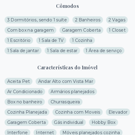
Cômodos
3 Dormitórios, sendo 1 suíte
2 Banheiros
2 Vagas
Com box na garagem
Garagem Coberta
1 Closet
1 Escritório
1 Sala de TV
1 Cozinha
1 Sala de jantar
1 Sala de estar
1 Área de serviço
Características do Imóvel
Aceita Pet
Andar Alto com Vista Mar
Ar Condicionado
Armários planejados
Box no banheiro
Churrasqueira
Cozinha Planejada
Cozinha com Moveis
Elevador
Garagem Coberta
Gás individual
Hobby Box
Interfone
Internet
Móveis planejados cozinha