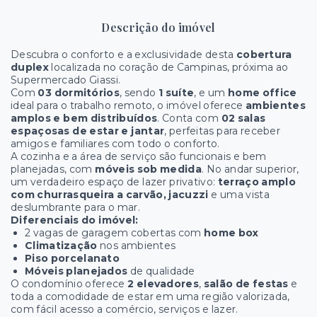
Descrição do imóvel
Descubra o conforto e a exclusividade desta
cobertura
duplex
localizada no coração de Campinas, próxima ao
Supermercado Giassi.
Com
03 dormitórios
, sendo
1 suíte
, e um
home office
ideal para o trabalho remoto, o imóvel oferece
ambientes
amplos e bem distribuídos
. Conta com
02 salas
espaçosas de estar e jantar
, perfeitas para receber
amigos e familiares com todo o conforto.
A cozinha e a área de serviço são funcionais e bem
planejadas, com
móveis sob medida
. No andar superior,
um verdadeiro espaço de lazer privativo:
terraço amplo
com churrasqueira a carvão, jacuzzi
e uma vista
deslumbrante para o mar.
Diferenciais do imóvel:
2 vagas de garagem cobertas com
home box
Climatização
nos ambientes
Piso porcelanato
Móveis planejados
de qualidade
O condomínio oferece
2 elevadores
,
salão de festas
e
toda a comodidade de estar em uma região valorizada,
com fácil acesso a comércio, serviços e lazer.