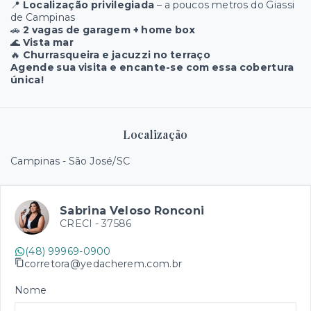
📍
Localização privilegiada
– a poucos metros do Giassi
de Campinas
🚗
2 vagas de garagem + home box
🌊
Vista mar
🔥
Churrasqueira e jacuzzi no terraço
Agende sua visita e encante-se com essa cobertura
única!
Localização
Campinas - São José/SC
Sabrina Veloso Ronconi
CRECI -
37586
(48) 99969-0900
corretora@yedacherem.com.br
Nome