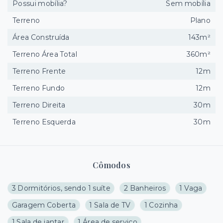
Possui mobília?
Sem mobília
Terreno
Plano
Área Construída
143m²
Terreno Área Total
360m²
Terreno Frente
12m
Terreno Fundo
12m
Terreno Direita
30m
Terreno Esquerda
30m
Cômodos
3 Dormitórios, sendo 1 suíte
2 Banheiros
1 Vaga
Garagem Coberta
1 Sala de TV
1 Cozinha
1 Sala de jantar
1 Área de serviço