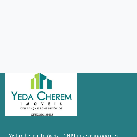
Yeda Cherem Imóveis - CNPJ 10.727.639/0001-27