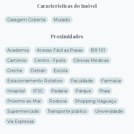
Características do Imóvel
Garagem Coberta
Murado
Proximidades
Academia
Acesso Fácil as Praias
BR 101
Cartórios
Centro - Fpolis
Clinicas Médicas
Creche
Detran
Escola
Estacionamento Rotativo
Faculdade
Farmácia
Hospital
IFSC
Padaria
Parque
Praia
Próximo ao Mar
Rodovia
Shopping Itaguaçu
Supermercado
Transporte público
Universidade
Via Expressa