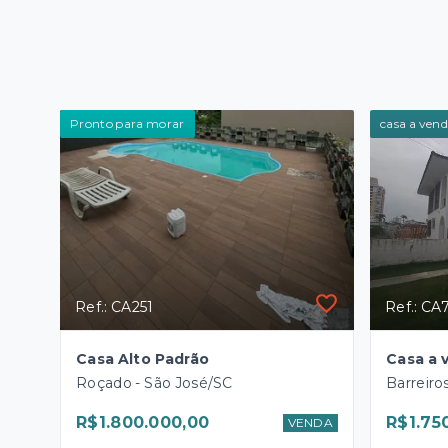
Pronto para morar
casa a vend
Ref.: CA251
Ref.: CA
Casa Alto Padrão
Roçado - São José/SC
Barreiro
R$1.800.000,00
R$1.75
VENDA