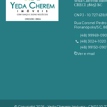
Yeda Cherem Imóve
CRECI 2865J/SC
CNPJ - 10.727.639
Rua Coronel Pedro 
Florianópolis/SC, 
(48) 99969-09
(48) 3024-1020
(48) 99150-090
Ver e-mail
© Copyright 2026 - Yeda Cherem Imóveis - CNPJ 10.72