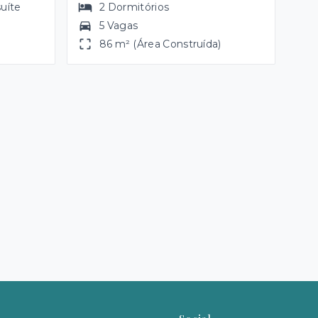
suíte
2
Dormitórios
5 Vagas
86 m² (Área Construída)