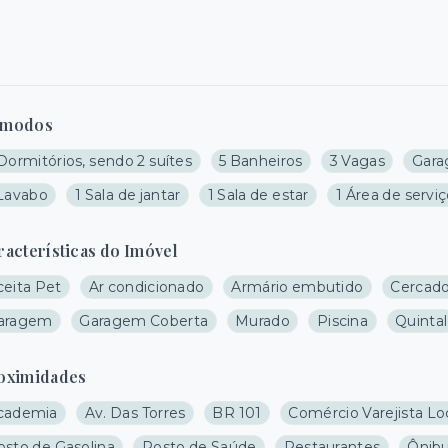
modos
Dormitórios, sendo 2 suítes
5 Banheiros
3 Vagas
Gara
 Lavabo
1 Sala de jantar
1 Sala de estar
1 Área de servi
racterísticas do Imóvel
ceita Pet
Ar condicionado
Armário embutido
Cercad
aragem
Garagem Coberta
Murado
Piscina
Quintal
oximidades
cademia
Av. Das Torres
BR 101
Comércio Varejista Lo
osto de Gasolina
Posto de Saúde
Restaurantes
Ônib