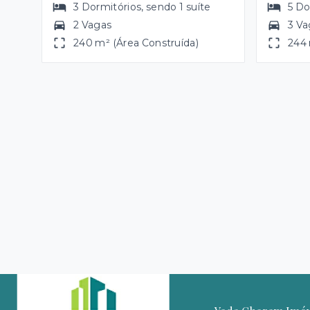
3
Dormitórios
, sendo
1
suíte
5
Do
2 Vagas
3 Va
240 m² (Área Construída)
244 