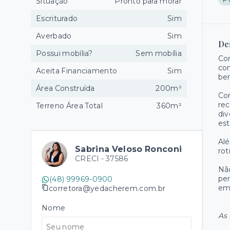
Situação
Pronto para morar
Escriturado
Sim
Averbado
Sim
De
Possui mobília?
Sem mobília
Con
com
Aceita Financiamento
Sim
bem
Área Construída
200m²
Com
rec
Terreno Área Total
360m²
div
est
Alé
Sabrina Veloso Ronconi
rot
CRECI -
37586
Não
per
(48) 99969-0900
em 
corretora@yedacherem.com.br
Nome
As 