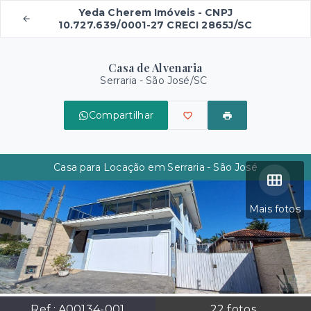
Yeda Cherem Imóveis - CNPJ
10.727.639/0001-27 CRECI 2865J/SC
Casa de Alvenaria
Serraria - São José/SC
Compartilhar
Casa para Locação em Serraria - São José
Mais fotos
Ref.:
A00134-001
22
fotos