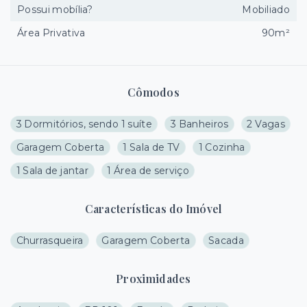
Possui mobília?
Mobiliado
Área Privativa
90m²
Cômodos
3 Dormitórios, sendo 1 suíte
3 Banheiros
2 Vagas
Garagem Coberta
1 Sala de TV
1 Cozinha
1 Sala de jantar
1 Área de serviço
Características do Imóvel
Churrasqueira
Garagem Coberta
Sacada
Proximidades