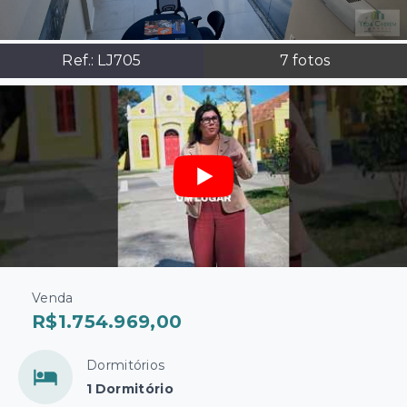
Ref.:
LJ705
7
fotos
Venda
R$1.754.969,00
Dormitórios
1 Dormitório