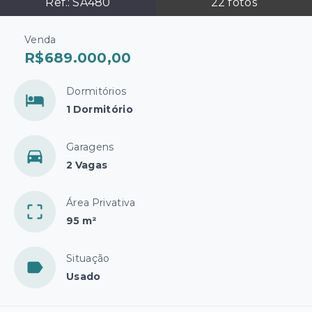
Ref.:
SA480
22
fotos
Venda
R$689.000,00
Dormitórios
1 Dormitório
Garagens
2 Vagas
Área Privativa
95 m²
Situação
Usado