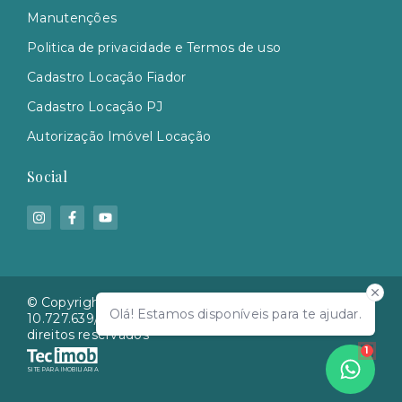
Manutenções
Politica de privacidade e Termos de uso
Cadastro Locação Fiador
Cadastro Locação PJ
Autorização Imóvel Locação
Social
© Copyright 2026 - Yeda Cherem Imóveis - CNPJ
Olá! Estamos disponíveis para te ajudar.
10.727.639/0001-27 CRECI 2865J/SC - Todos os
direitos reservados
1
SITE PARA IMOBILIARIA