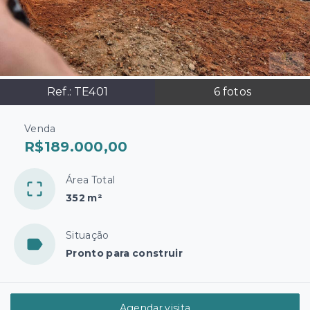
Ref.:
TE401
6
fotos
Venda
R$189.000,00
Área Total
352 m²
Situação
Pronto para construir
Agendar visita