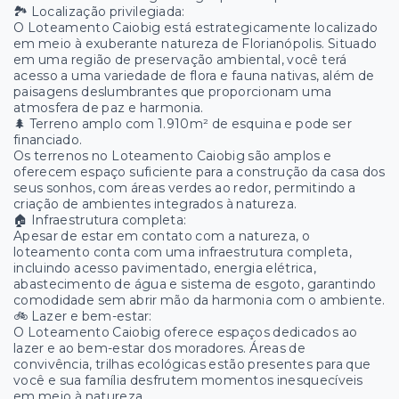
🏞️ Localização privilegiada:
O Loteamento Caiobig está estrategicamente localizado
em meio à exuberante natureza de Florianópolis. Situado
em uma região de preservação ambiental, você terá
acesso a uma variedade de flora e fauna nativas, além de
paisagens deslumbrantes que proporcionam uma
atmosfera de paz e harmonia.
🌲 Terreno amplo com 1.910m² de esquina e pode ser
financiado.
Os terrenos no Loteamento Caiobig são amplos e
oferecem espaço suficiente para a construção da casa dos
seus sonhos, com áreas verdes ao redor, permitindo a
criação de ambientes integrados à natureza.
🏠 Infraestrutura completa:
Apesar de estar em contato com a natureza, o
loteamento conta com uma infraestrutura completa,
incluindo acesso pavimentado, energia elétrica,
abastecimento de água e sistema de esgoto, garantindo
comodidade sem abrir mão da harmonia com o ambiente.
🚲 Lazer e bem-estar:
O Loteamento Caiobig oferece espaços dedicados ao
lazer e ao bem-estar dos moradores. Áreas de
convivência, trilhas ecológicas estão presentes para que
você e sua família desfrutem momentos inesquecíveis
em meio à natureza.