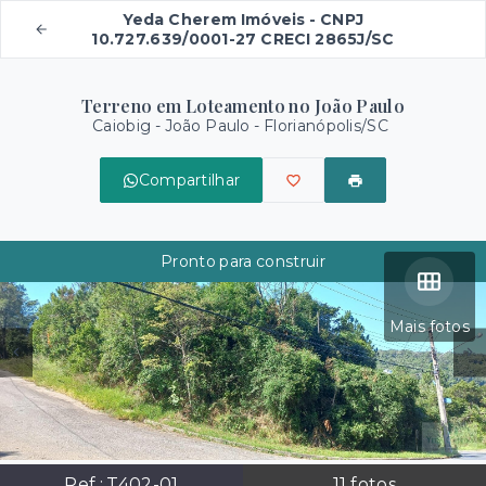
Yeda Cherem Imóveis - CNPJ
10.727.639/0001-27 CRECI 2865J/SC
Terreno em Loteamento no João Paulo
Caiobig -
João Paulo - Florianópolis/SC
Compartilhar
Pronto para construir
Mais fotos
Ref.:
T402-01
11
fotos