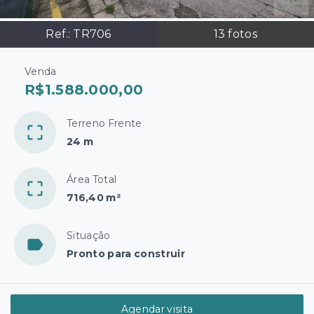
Ref.:
TR706
13
fotos
Venda
R$1.588.000,00
Terreno Frente
24 m
Área Total
716,40 m²
Situação
Pronto para construir
Agendar visita