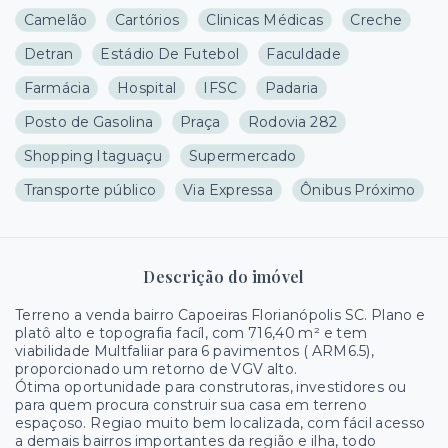
Camelão
Cartórios
Clinicas Médicas
Creche
Detran
Estádio De Futebol
Faculdade
Farmácia
Hospital
IFSC
Padaria
Posto de Gasolina
Praça
Rodovia 282
Shopping Itaguaçu
Supermercado
Transporte público
Via Expressa
Ônibus Próximo
Descrição do imóvel
Terreno a venda bairro Capoeiras Florianópolis SC. Plano e
platô alto e topografia facíl, com 716,40 m² e tem
viabilidade Multfaliiar para 6 pavimentos ( ARM6.5),
proporcionado um retorno de VGV alto.
Ótima oportunidade para construtoras, investidores ou
para quem procura construir sua casa em terreno
espaçoso. Regiao muito bem localizada, com fácil acesso
a demais bairros importantes da região e ilha, todo